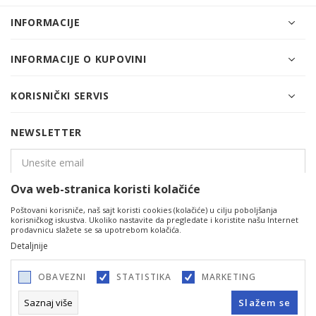
INFORMACIJE
INFORMACIJE O KUPOVINI
KORISNIČKI SERVIS
NEWSLETTER
Ova web-stranica koristi kolačiće
PRIJAVITE SE
Poštovani korisniče, naš sajt koristi cookies (kolačiće) u cilju poboljšanja
korisničkog iskustva. Ukoliko nastavite da pregledate i koristite našu Internet
prodavnicu slažete se sa upotrebom kolačića.
Detaljnije
OBAVEZNI
STATISTIKA
MARKETING
Saznaj više
Slažem se