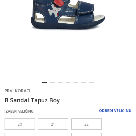
PRVI KORACI
B Sandal Tapuz Boy
ODREDI VELIČINU
IZABERI VELIČINU:
20
21
22