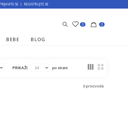
PRIJAVITE SE
MOGUĆNOST BESPLATNE ISPORUKE!
REGISTRUJTE SE
0
0
BEBE
BLOG
PRIKAŽI
po strani
0
proizvoda