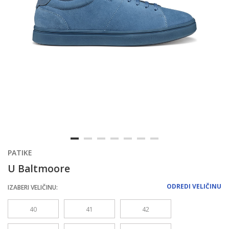
PATIKE
U Baltmoore
ODREDI VELIČINU
IZABERI VELIČINU:
40
41
42