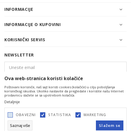
INFORMACIJE
INFORMACIJE O KUPOVINI
KORISNIČKI SERVIS
NEWSLETTER
Ova web-stranica koristi kolačiće
PRIJAVITE SE
Poštovani korisniče, naš sajt koristi cookies (kolačiće) u cilju poboljšanja
korisničkog iskustva. Ukoliko nastavite da pregledate i koristite našu Internet
prodavnicu slažete se sa upotrebom kolačića.
Detaljnije
OBAVEZNI
STATISTIKA
MARKETING
Saznaj više
Slažem se