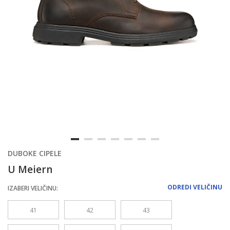
DUBOKE CIPELE
U Meiern
ODREDI VELIČINU
IZABERI VELIČINU:
41
42
43