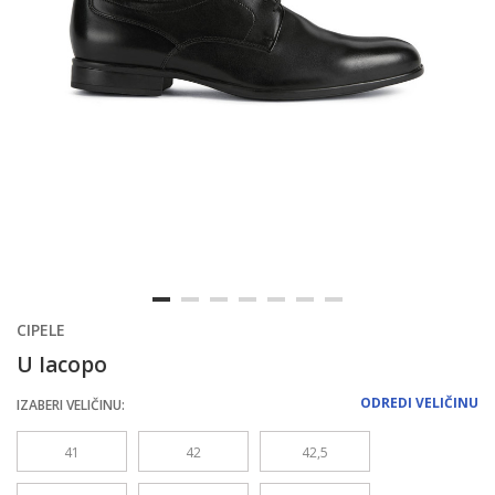
CIPELE
U Iacopo
ODREDI VELIČINU
IZABERI VELIČINU:
41
42
42,5