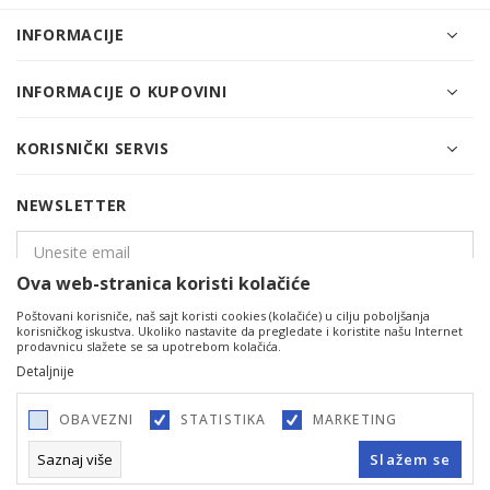
INFORMACIJE
INFORMACIJE O KUPOVINI
KORISNIČKI SERVIS
NEWSLETTER
Ova web-stranica koristi kolačiće
Poštovani korisniče, naš sajt koristi cookies (kolačiće) u cilju poboljšanja
PRIJAVITE SE
korisničkog iskustva. Ukoliko nastavite da pregledate i koristite našu Internet
prodavnicu slažete se sa upotrebom kolačića.
Detaljnije
OBAVEZNI
STATISTIKA
MARKETING
Saznaj više
Slažem se