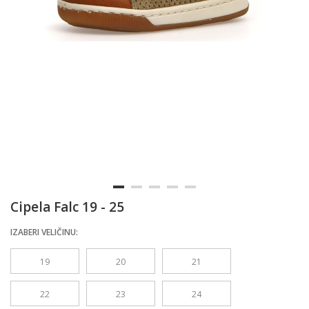
Cipela Falc 19 - 25
IZABERI VELIČINU:
19
20
21
22
23
24