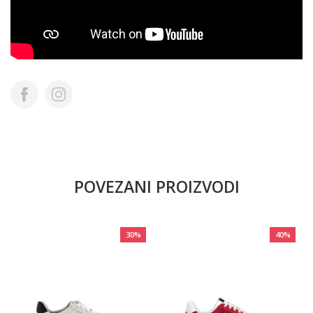
POVEZANI PROIZVODI
30
%
40
%