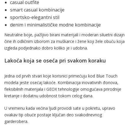
casual outfite
smart casual kombinacije
sportsko-elegantni stil
denim i minimalističke modne kombinacije
Neutralne boje, pažljivo birani materijali i moderan siluetni dizajn
čine ih odličnim izborom za muškarce i žene koji žele obuću koja
izgleda podjednako dobro koliko je i udobna.
Lakoća koja se oseća pri svakom koraku
Jedna od prvih stvari koje korisnici primećuju kod Blue Touch
modela jeste osećaj lakoće. Kombinacija inovativnih đonova,
fleksibilnih materijala i GEOX tehnologije omogućava prirodnije
kretanje i dodatnu udobnost tokom celog dana.
U vremenu kada većina ljudi provodi sate u pokretu, upravo
ovakav tip obuće postaje ključan deo svakodnevnog
garderobera.