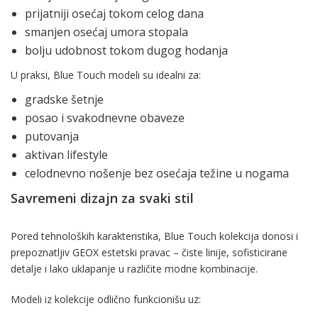
prijatniji osećaj tokom celog dana
smanjen osećaj umora stopala
bolju udobnost tokom dugog hodanja
U praksi, Blue Touch modeli su idealni za:
gradske šetnje
posao i svakodnevne obaveze
putovanja
aktivan lifestyle
celodnevno nošenje bez osećaja težine u nogama
Savremeni dizajn za svaki stil
Pored tehnoloških karakteristika, Blue Touch kolekcija donosi i
prepoznatljiv GEOX estetski pravac – čiste linije, sofisticirane
detalje i lako uklapanje u različite modne kombinacije.
Modeli iz kolekcije odlično funkcionišu uz: