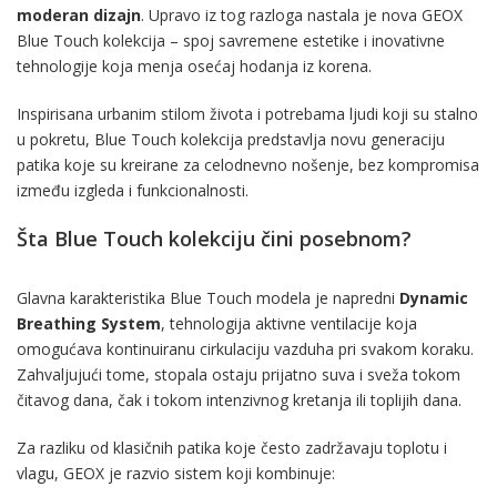
moderan dizajn
. Upravo iz tog razloga nastala je nova GEOX
Blue Touch kolekcija – spoj savremene estetike i inovativne
tehnologije koja menja osećaj hodanja iz korena.
Inspirisana urbanim stilom života i potrebama ljudi koji su stalno
u pokretu, Blue Touch kolekcija predstavlja novu generaciju
patika koje su kreirane za celodnevno nošenje, bez kompromisa
između izgleda i funkcionalnosti.
Šta Blue Touch kolekciju čini posebnom?
Glavna karakteristika Blue Touch modela je napredni
Dynamic
Breathing System
, tehnologija aktivne ventilacije koja
omogućava kontinuiranu cirkulaciju vazduha pri svakom koraku.
Zahvaljujući tome, stopala ostaju prijatno suva i sveža tokom
čitavog dana, čak i tokom intenzivnog kretanja ili toplijih dana.
Za razliku od klasičnih patika koje često zadržavaju toplotu i
vlagu, GEOX je razvio sistem koji kombinuje: