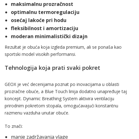
maksimalnu prozračnost
optimalnu termoregulaciju
osećaj lakoće pri hodu
fleksibilnost i amortizaciju
moderan minimalistički dizajn
Rezultat je obuća koja izgleda premium, ali se ponaša kao
sportski model visokih performansi.
Tehnologija koja prati svaki pokret
GEOX je već decenijama poznat po inovacijama u oblasti
prozračne obuće, a Blue Touch linija dodatno unapređuje taj
koncept. Dynamic Breathing System aktivira ventilaciju
prirodnim pokretom stopala, omogućavajući konstantnu
razmenu vazduha unutar obuće.
To znači:
manje zadržavanja vlage