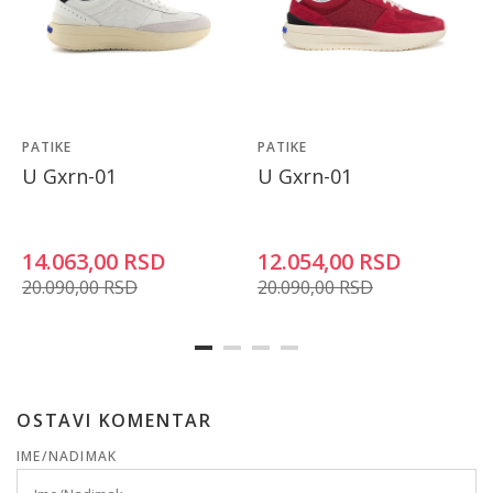
PATIKE
PATIKE
U Gxrn-01
U Gxrn-01
14.063,00
RSD
12.054,00
RSD
20.090,00
RSD
20.090,00
RSD
OSTAVI KOMENTAR
IME/NADIMAK