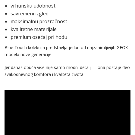
vrhunsku udobnost
savremeni izgled
maksimalnu prozračnost
kvalitetne materijale
premium osećaj pri hodu
Blue Touch kolekcija predstavlja jedan od najzanimljivijih GEOX
modela nove generacije.
Jer danas obuća više nije samo modni detalj — ona postaje deo
svakodnevnog komfora i kvaliteta života.