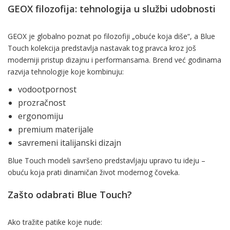
GEOX filozofija: tehnologija u službi udobnosti
GEOX je globalno poznat po filozofiji „obuće koja diše“, a Blue
Touch kolekcija predstavlja nastavak tog pravca kroz još
moderniji pristup dizajnu i performansama. Brend već godinama
razvija tehnologije koje kombinuju:
vodootpornost
prozračnost
ergonomiju
premium materijale
savremeni italijanski dizajn
Blue Touch modeli savršeno predstavljaju upravo tu ideju –
obuću koja prati dinamičan život modernog čoveka.
Zašto odabrati Blue Touch?
Ako tražite patike koje nude: