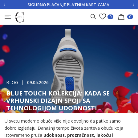
SIGURNO PLAĆANJE PLATNIM KARTICAMA!
PRIJAVITE SE
REGISTRUJTE SE
0
0
BLOG
09.05.2026.
BLUE TOUCH KOLEKCIJA: KADA SE
VRHUNSKI DIZAJN SPOJI SA
TEHNOLOGIJOM UDOBNOSTI
U svetu moderne obuće više nije dovoljno da patike samo
dobro izgledaju. Današnji tempo života zahteva obuću koja
istovremeno pruža
udobnost, prozračnost, lakoću i